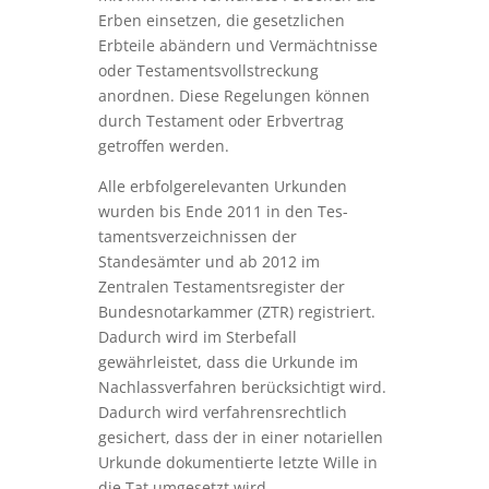
Erben einsetzen, die gesetzlichen
Erbteile abändern und Vermächtnisse
oder Tes­taments­voll­streckung
anordnen. Diese Regelungen können
durch Testament oder Erbvertrag
getroffen werden.
Alle erbfolgerelevanten Urkunden
wurden bis Ende 2011 in den Tes­
taments­verzeich­nissen der
Standesämter und ab 2012 im
Zentralen Testaments­register der
Bundes­notar­kammer (ZTR) registriert.
Dadurch wird im Sterbefall
gewährleistet, dass die Urkunde im
Nachlassverfahren berücksichtigt wird.
Dadurch wird ver­fahrens­recht­lich
gesichert, dass der in einer notariellen
Urkunde dokumentierte letzte Wille in
die Tat umgesetzt wird.